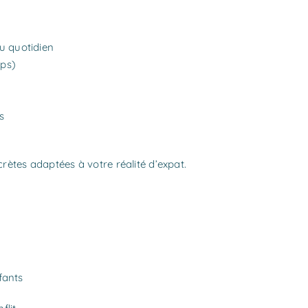
u quotidien
mps)
s
crètes adaptées à votre réalité d’expat.
fants