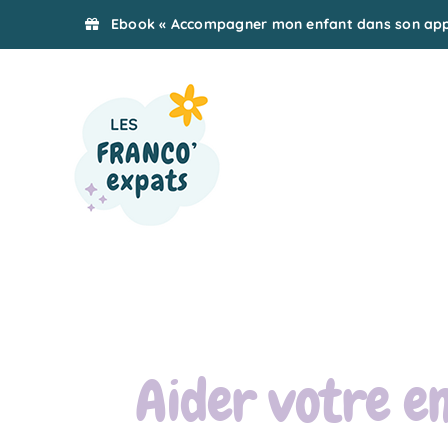
Passer
Ebook « Accompagner mon enfant dans son appr
au
contenu
Aider votre e