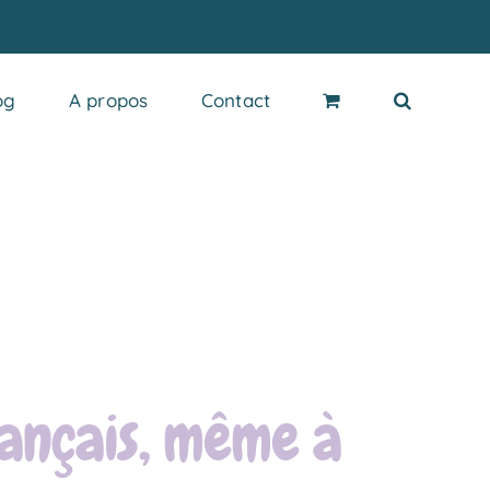
og
A propos
Contact
ançais, même à