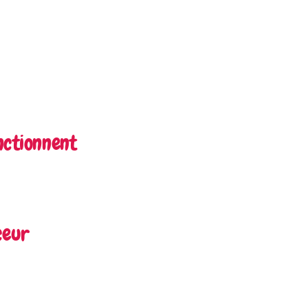
nctionnent
ceur